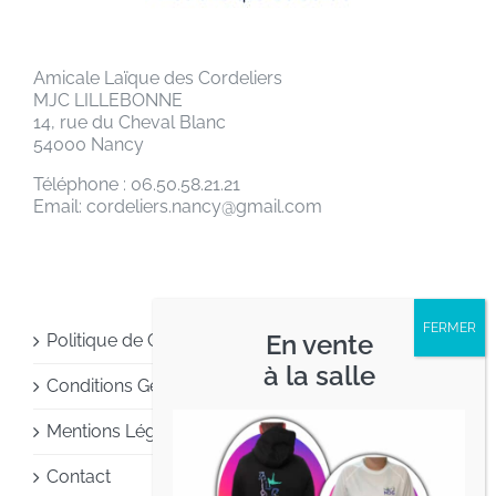
Amicale Laïque des Cordeliers
MJC LILLEBONNE
14, rue du Cheval Blanc
54000 Nancy
Téléphone : 06.50.58.21.21
Email: cordeliers.nancy@gmail.com
En vente
Politique de Confidentialité
à la salle
Conditions Générales d’Utilisation
Mentions Légales
Contact